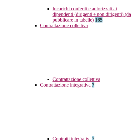
Incarichi conferiti e autorizzati ai
dipendenti (dirigenti e non dirigenti) (da
pubblicare in tabelle)
165
Contrattazione collettiva
Contrattazione collettiva
Contrattazione integrativa
7
Contratti integrativi
7