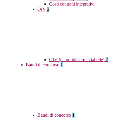
Costi contratti integrativi
OIV
2
OIV (da pubblicare in tabelle)
2
Bandi di concorso
1
Bandi di concorso
1