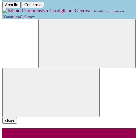
Annulla
Conferma
Istituto Comprensivo
“Cornigliano”, Genova
close