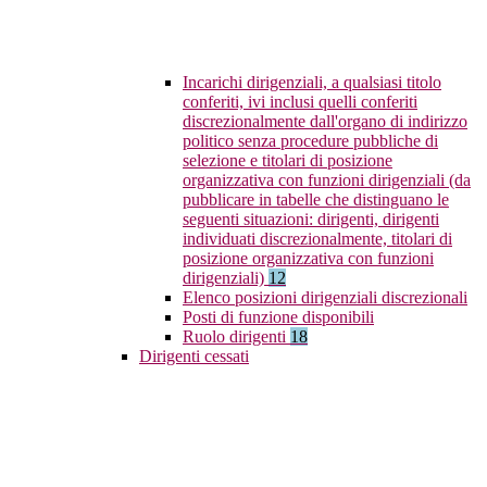
Incarichi dirigenziali, a qualsiasi titolo
conferiti, ivi inclusi quelli conferiti
discrezionalmente dall'organo di indirizzo
politico senza procedure pubbliche di
selezione e titolari di posizione
organizzativa con funzioni dirigenziali (da
pubblicare in tabelle che distinguano le
seguenti situazioni: dirigenti, dirigenti
individuati discrezionalmente, titolari di
posizione organizzativa con funzioni
dirigenziali)
12
Elenco posizioni dirigenziali discrezionali
Posti di funzione disponibili
Ruolo dirigenti
18
Dirigenti cessati