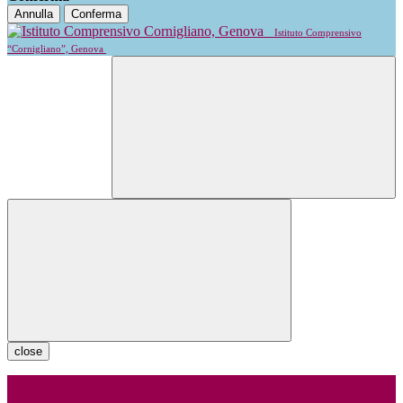
Annulla
Conferma
Istituto Comprensivo
“Cornigliano”, Genova
close