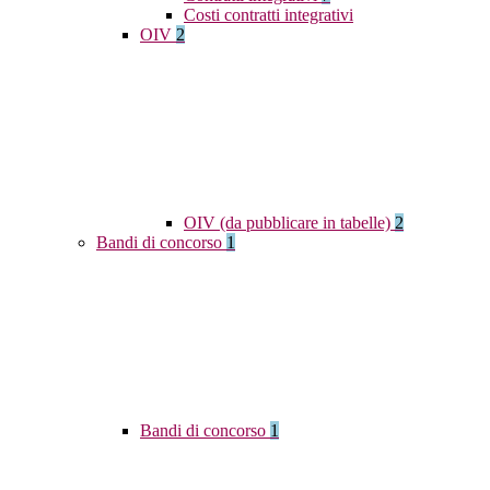
Costi contratti integrativi
OIV
2
OIV (da pubblicare in tabelle)
2
Bandi di concorso
1
Bandi di concorso
1