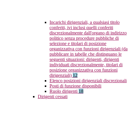
Incarichi dirigenziali, a qualsiasi titolo
conferiti, ivi inclusi quelli conferiti
discrezionalmente dall'organo di indirizzo
politico senza procedure pubbliche di
selezione e titolari di posizione
organizzativa con funzioni dirigenziali (da
pubblicare in tabelle che distinguano le
seguenti situazioni: dirigenti, dirigenti
individuati discrezionalmente, titolari di
posizione organizzativa con funzioni
dirigenziali)
12
Elenco posizioni dirigenziali discrezionali
Posti di funzione disponibili
Ruolo dirigenti
18
Dirigenti cessati