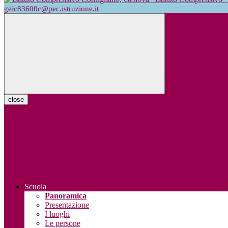
geic83600c@pec.istruzione.it
close
Scuola
Panoramica
Presentazione
I luoghi
Le persone