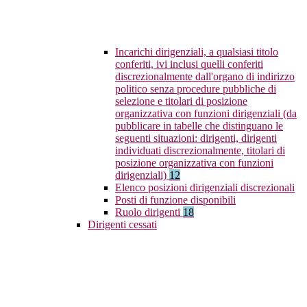
Incarichi dirigenziali, a qualsiasi titolo
conferiti, ivi inclusi quelli conferiti
discrezionalmente dall'organo di indirizzo
politico senza procedure pubbliche di
selezione e titolari di posizione
organizzativa con funzioni dirigenziali (da
pubblicare in tabelle che distinguano le
seguenti situazioni: dirigenti, dirigenti
individuati discrezionalmente, titolari di
posizione organizzativa con funzioni
dirigenziali)
12
Elenco posizioni dirigenziali discrezionali
Posti di funzione disponibili
Ruolo dirigenti
18
Dirigenti cessati