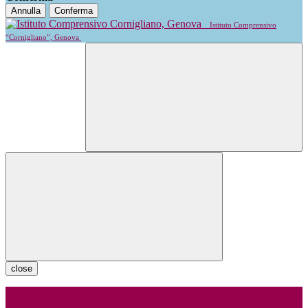
Annulla
Conferma
Istituto Comprensivo
“Cornigliano”, Genova
close