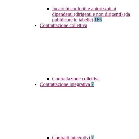
Incarichi conferiti e autorizzati ai
dipendenti (dirigenti e non dirigenti) (da
pubblicare in tabelle)
165
Contrattazione collettiva
Contrattazione collettiva
Contrattazione integrativa
7
Contratti integrativi
7