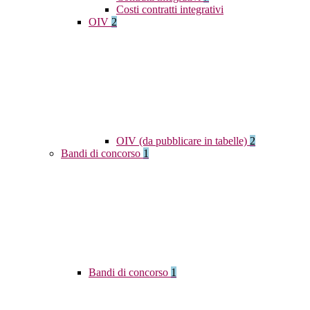
Costi contratti integrativi
OIV
2
OIV (da pubblicare in tabelle)
2
Bandi di concorso
1
Bandi di concorso
1