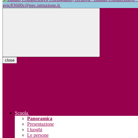
geic83600c@pec.istruzione.it
close
Scuola
Panoramica
Presentazione
I luoghi
Le persone