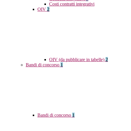
Costi contratti integrativi
OIV
2
OIV (da pubblicare in tabelle)
2
Bandi di concorso
1
Bandi di concorso
1