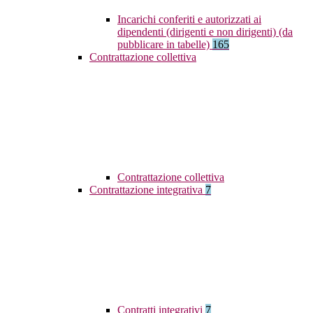
Incarichi conferiti e autorizzati ai
dipendenti (dirigenti e non dirigenti) (da
pubblicare in tabelle)
165
Contrattazione collettiva
Contrattazione collettiva
Contrattazione integrativa
7
Contratti integrativi
7