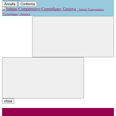
Annulla
Conferma
Istituto Comprensivo
“Cornigliano”, Genova
close