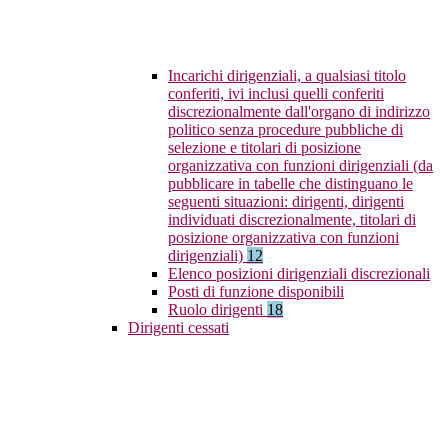
Incarichi dirigenziali, a qualsiasi titolo
conferiti, ivi inclusi quelli conferiti
discrezionalmente dall'organo di indirizzo
politico senza procedure pubbliche di
selezione e titolari di posizione
organizzativa con funzioni dirigenziali (da
pubblicare in tabelle che distinguano le
seguenti situazioni: dirigenti, dirigenti
individuati discrezionalmente, titolari di
posizione organizzativa con funzioni
dirigenziali)
12
Elenco posizioni dirigenziali discrezionali
Posti di funzione disponibili
Ruolo dirigenti
18
Dirigenti cessati