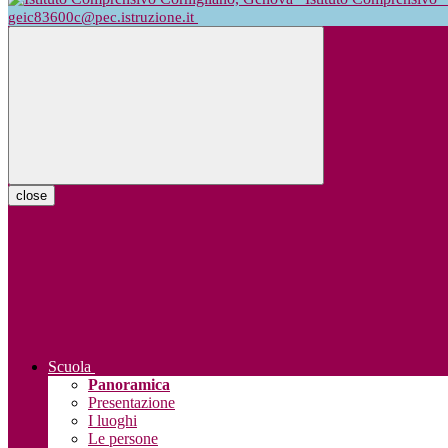
geic83600c@pec.istruzione.it
close
Scuola
Panoramica
Presentazione
I luoghi
Le persone