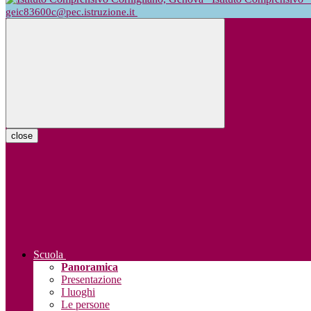
geic83600c@pec.istruzione.it
close
Scuola
Panoramica
Presentazione
I luoghi
Le persone