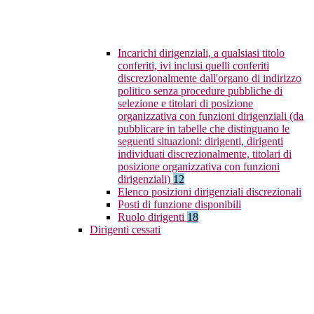
Incarichi dirigenziali, a qualsiasi titolo
conferiti, ivi inclusi quelli conferiti
discrezionalmente dall'organo di indirizzo
politico senza procedure pubbliche di
selezione e titolari di posizione
organizzativa con funzioni dirigenziali (da
pubblicare in tabelle che distinguano le
seguenti situazioni: dirigenti, dirigenti
individuati discrezionalmente, titolari di
posizione organizzativa con funzioni
dirigenziali)
12
Elenco posizioni dirigenziali discrezionali
Posti di funzione disponibili
Ruolo dirigenti
18
Dirigenti cessati