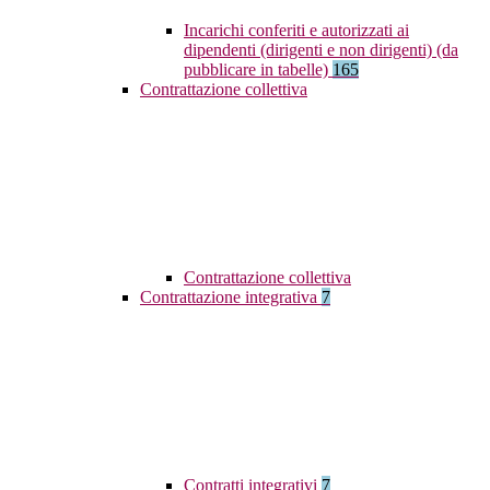
Incarichi conferiti e autorizzati ai
dipendenti (dirigenti e non dirigenti) (da
pubblicare in tabelle)
165
Contrattazione collettiva
Contrattazione collettiva
Contrattazione integrativa
7
Contratti integrativi
7