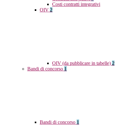
Costi contratti integrativi
OIV
2
OIV (da pubblicare in tabelle)
2
Bandi di concorso
1
Bandi di concorso
1