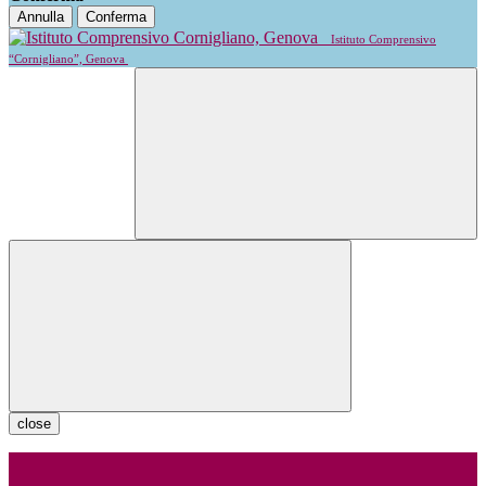
Annulla
Conferma
Istituto Comprensivo
“Cornigliano”, Genova
close