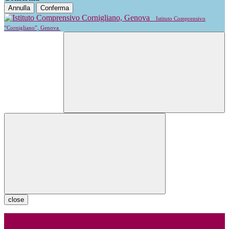
Annulla
Conferma
Istituto Comprensivo
“Cornigliano”, Genova
close