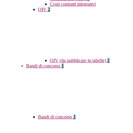
Costi contratti integrativi
OIV
2
OIV (da pubblicare in tabelle)
2
Bandi di concorso
1
Bandi di concorso
1