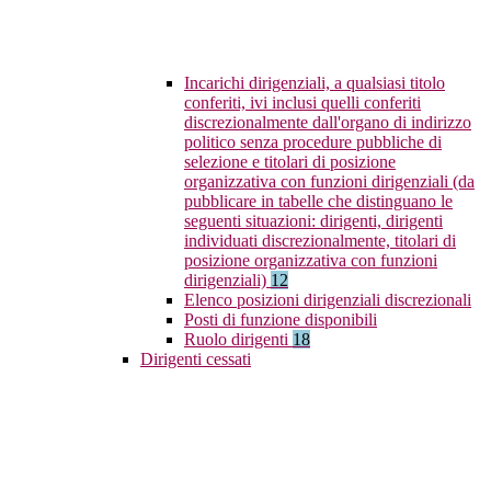
Incarichi dirigenziali, a qualsiasi titolo
conferiti, ivi inclusi quelli conferiti
discrezionalmente dall'organo di indirizzo
politico senza procedure pubbliche di
selezione e titolari di posizione
organizzativa con funzioni dirigenziali (da
pubblicare in tabelle che distinguano le
seguenti situazioni: dirigenti, dirigenti
individuati discrezionalmente, titolari di
posizione organizzativa con funzioni
dirigenziali)
12
Elenco posizioni dirigenziali discrezionali
Posti di funzione disponibili
Ruolo dirigenti
18
Dirigenti cessati