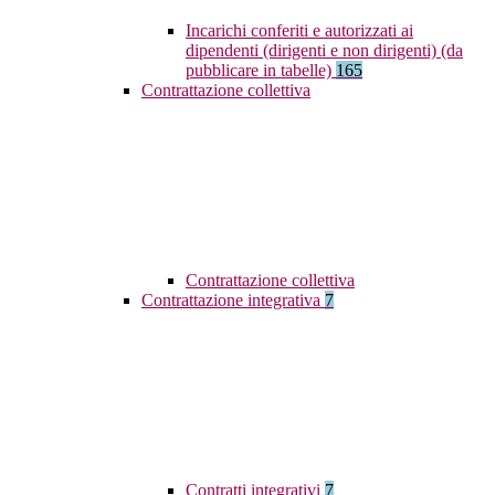
Incarichi conferiti e autorizzati ai
dipendenti (dirigenti e non dirigenti) (da
pubblicare in tabelle)
165
Contrattazione collettiva
Contrattazione collettiva
Contrattazione integrativa
7
Contratti integrativi
7