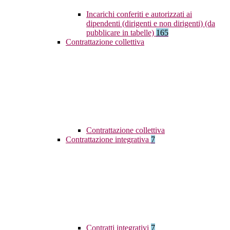
Incarichi conferiti e autorizzati ai
dipendenti (dirigenti e non dirigenti) (da
pubblicare in tabelle)
165
Contrattazione collettiva
Contrattazione collettiva
Contrattazione integrativa
7
Contratti integrativi
7