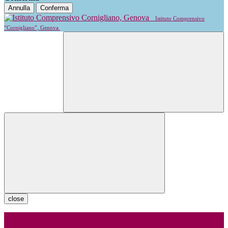
Annulla
Conferma
Istituto Comprensivo
“Cornigliano”, Genova
close