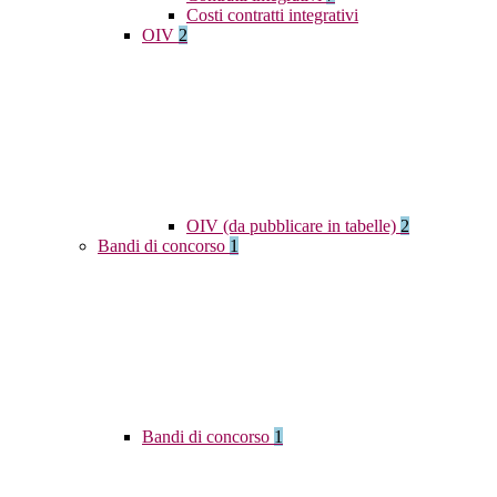
Costi contratti integrativi
OIV
2
OIV (da pubblicare in tabelle)
2
Bandi di concorso
1
Bandi di concorso
1