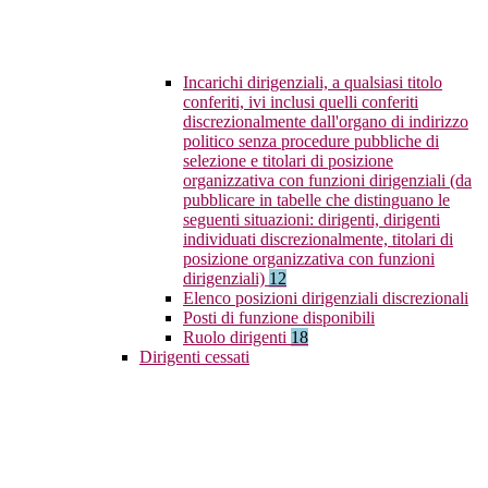
Incarichi dirigenziali, a qualsiasi titolo
conferiti, ivi inclusi quelli conferiti
discrezionalmente dall'organo di indirizzo
politico senza procedure pubbliche di
selezione e titolari di posizione
organizzativa con funzioni dirigenziali (da
pubblicare in tabelle che distinguano le
seguenti situazioni: dirigenti, dirigenti
individuati discrezionalmente, titolari di
posizione organizzativa con funzioni
dirigenziali)
12
Elenco posizioni dirigenziali discrezionali
Posti di funzione disponibili
Ruolo dirigenti
18
Dirigenti cessati