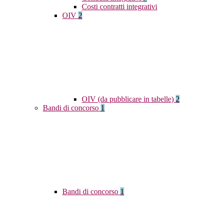
Costi contratti integrativi
OIV
2
OIV (da pubblicare in tabelle)
2
Bandi di concorso
1
Bandi di concorso
1