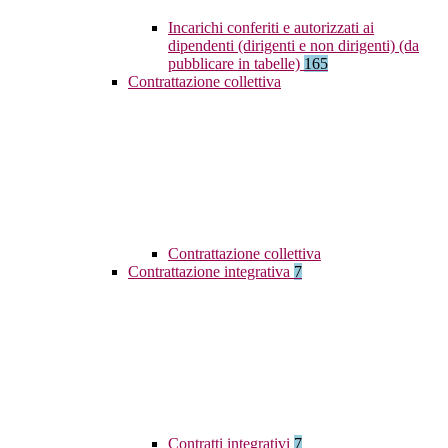
Incarichi conferiti e autorizzati ai
dipendenti (dirigenti e non dirigenti) (da
pubblicare in tabelle)
165
Contrattazione collettiva
Contrattazione collettiva
Contrattazione integrativa
7
Contratti integrativi
7