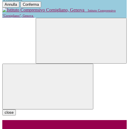
Annulla
Conferma
Istituto Comprensivo
“Cornigliano”, Genova
close