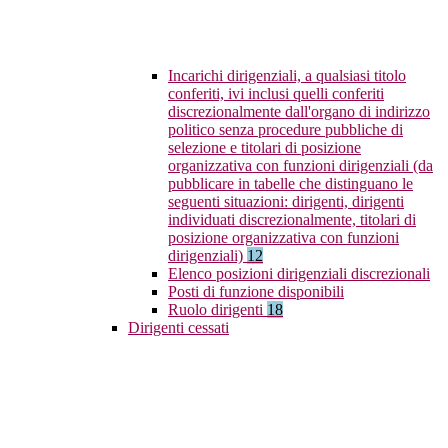
Incarichi dirigenziali, a qualsiasi titolo
conferiti, ivi inclusi quelli conferiti
discrezionalmente dall'organo di indirizzo
politico senza procedure pubbliche di
selezione e titolari di posizione
organizzativa con funzioni dirigenziali (da
pubblicare in tabelle che distinguano le
seguenti situazioni: dirigenti, dirigenti
individuati discrezionalmente, titolari di
posizione organizzativa con funzioni
dirigenziali)
12
Elenco posizioni dirigenziali discrezionali
Posti di funzione disponibili
Ruolo dirigenti
18
Dirigenti cessati