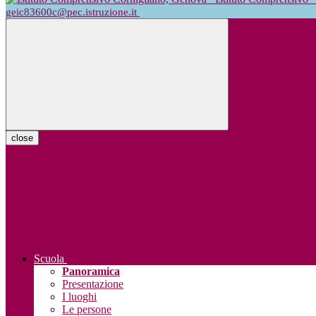
geic83600c@pec.istruzione.it
close
Scuola
Panoramica
Presentazione
I luoghi
Le persone