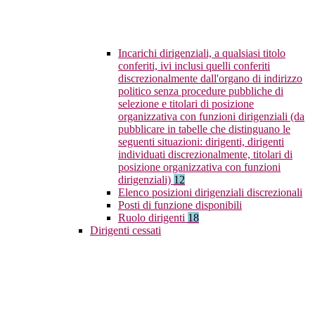
Incarichi dirigenziali, a qualsiasi titolo
conferiti, ivi inclusi quelli conferiti
discrezionalmente dall'organo di indirizzo
politico senza procedure pubbliche di
selezione e titolari di posizione
organizzativa con funzioni dirigenziali (da
pubblicare in tabelle che distinguano le
seguenti situazioni: dirigenti, dirigenti
individuati discrezionalmente, titolari di
posizione organizzativa con funzioni
dirigenziali)
12
Elenco posizioni dirigenziali discrezionali
Posti di funzione disponibili
Ruolo dirigenti
18
Dirigenti cessati