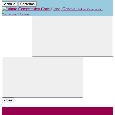
Annulla
Conferma
Istituto Comprensivo
“Cornigliano”, Genova
close