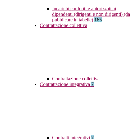
Incarichi conferiti e autorizzati ai
dipendenti (dirigenti e non dirigenti) (da
pubblicare in tabelle)
165
Contrattazione collettiva
Contrattazione collettiva
Contrattazione integrativa
7
Contratti integrativi
7