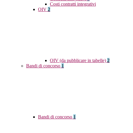
Costi contratti integrativi
OIV
2
OIV (da pubblicare in tabelle)
2
Bandi di concorso
1
Bandi di concorso
1