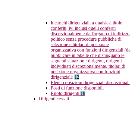
Incarichi dirigenziali, a qualsiasi titolo
conferiti, ivi inclusi quelli conferiti
discrezionalmente dall'organo di indirizzo
politico senza procedure pubbliche di
selezione e titolari di posizione
organizzativa con funzioni dirigenziali (da
pubblicare in tabelle che distinguano le
seguenti situazioni: dirigenti, dirigenti
individuati discrezionalmente, titolari di
posizione organizzativa con funzioni
dirigenziali)
12
Elenco posizioni dirigenziali discrezionali
Posti di funzione disponibili
Ruolo dirigenti
18
Dirigenti cessati