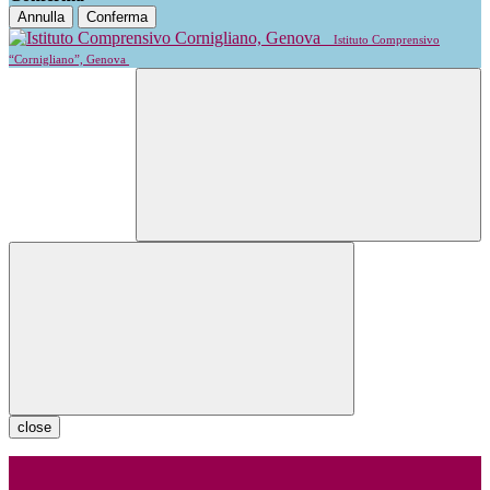
Annulla
Conferma
Istituto Comprensivo
“Cornigliano”, Genova
close