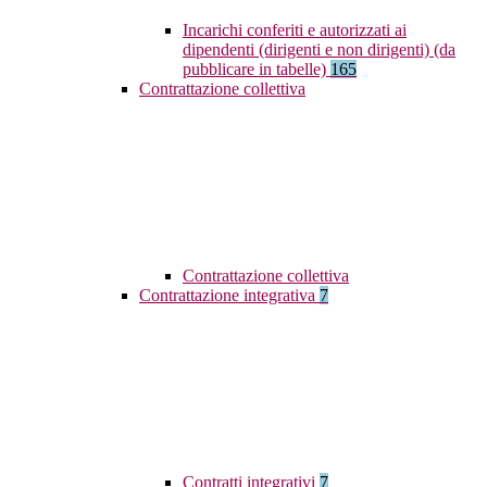
Incarichi conferiti e autorizzati ai
dipendenti (dirigenti e non dirigenti) (da
pubblicare in tabelle)
165
Contrattazione collettiva
Contrattazione collettiva
Contrattazione integrativa
7
Contratti integrativi
7