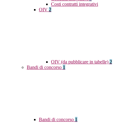
Costi contratti integrativi
OIV
2
OIV (da pubblicare in tabelle)
2
Bandi di concorso
1
Bandi di concorso
1