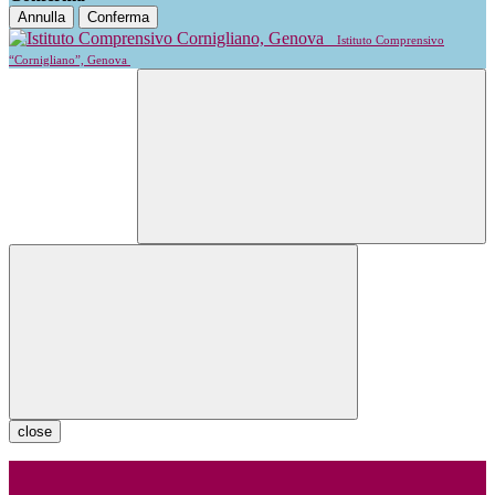
Annulla
Conferma
Istituto Comprensivo
“Cornigliano”, Genova
close