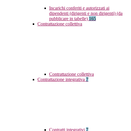
Incarichi conferiti e autorizzati ai
dipendenti (dirigenti e non dirigenti) (da
pubblicare in tabelle)
165
Contrattazione collettiva
Contrattazione collettiva
Contrattazione integrativa
7
Contratti integrativi
7