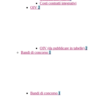
Costi contratti integrativi
OIV
2
OIV (da pubblicare in tabelle)
2
Bandi di concorso
1
Bandi di concorso
1