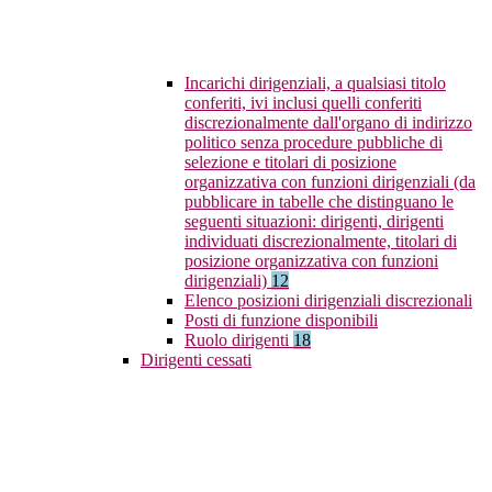
Incarichi dirigenziali, a qualsiasi titolo
conferiti, ivi inclusi quelli conferiti
discrezionalmente dall'organo di indirizzo
politico senza procedure pubbliche di
selezione e titolari di posizione
organizzativa con funzioni dirigenziali (da
pubblicare in tabelle che distinguano le
seguenti situazioni: dirigenti, dirigenti
individuati discrezionalmente, titolari di
posizione organizzativa con funzioni
dirigenziali)
12
Elenco posizioni dirigenziali discrezionali
Posti di funzione disponibili
Ruolo dirigenti
18
Dirigenti cessati