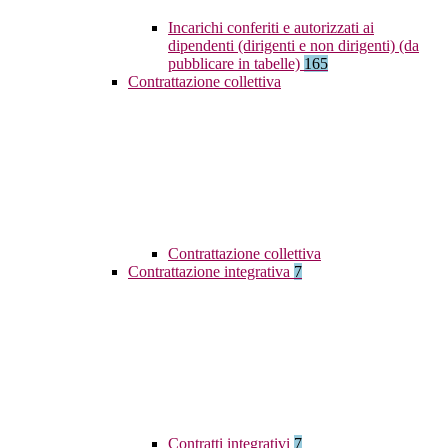
Incarichi conferiti e autorizzati ai
dipendenti (dirigenti e non dirigenti) (da
pubblicare in tabelle)
165
Contrattazione collettiva
Contrattazione collettiva
Contrattazione integrativa
7
Contratti integrativi
7