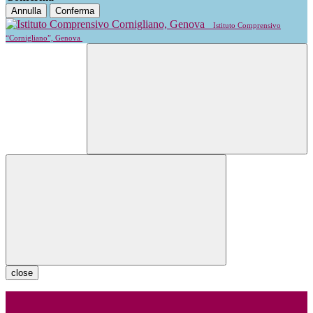
Annulla
Conferma
Istituto Comprensivo
“Cornigliano”, Genova
close