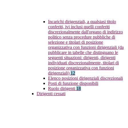
Incarichi dirigenziali, a qualsiasi titolo
conferiti, ivi inclusi quelli conferiti
discrezionalmente dall'organo di indirizzo
politico senza procedure pubbliche di
selezione e titolari di posizione
organizzativa con funzioni dirigenziali (da
pubblicare in tabelle che distinguano le
seguenti situazioni: dirigenti, dirigenti
individuati discrezionalmente, titolari di
posizione organizzativa con funzioni
dirigenziali)
12
Elenco posizioni dirigenziali discrezionali
Posti di funzione disponibili
Ruolo dirigenti
18
Dirigenti cessati