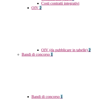
Costi contratti integrativi
OIV
2
OIV (da pubblicare in tabelle)
2
Bandi di concorso
1
Bandi di concorso
1