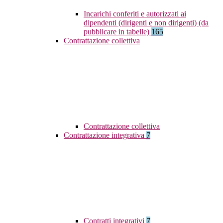
Incarichi conferiti e autorizzati ai
dipendenti (dirigenti e non dirigenti) (da
pubblicare in tabelle)
165
Contrattazione collettiva
Contrattazione collettiva
Contrattazione integrativa
7
Contratti integrativi
7