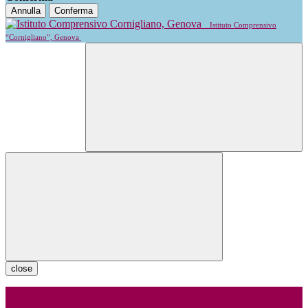
Annulla
Conferma
Istituto Comprensivo
“Cornigliano”, Genova
close