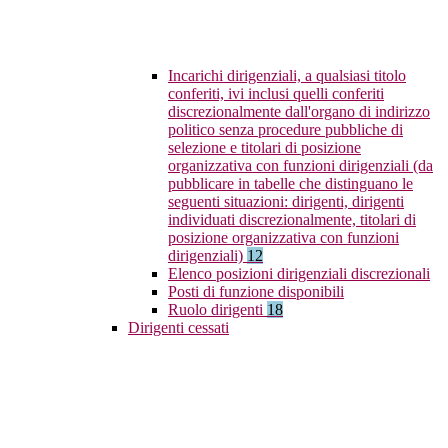
Incarichi dirigenziali, a qualsiasi titolo
conferiti, ivi inclusi quelli conferiti
discrezionalmente dall'organo di indirizzo
politico senza procedure pubbliche di
selezione e titolari di posizione
organizzativa con funzioni dirigenziali (da
pubblicare in tabelle che distinguano le
seguenti situazioni: dirigenti, dirigenti
individuati discrezionalmente, titolari di
posizione organizzativa con funzioni
dirigenziali)
12
Elenco posizioni dirigenziali discrezionali
Posti di funzione disponibili
Ruolo dirigenti
18
Dirigenti cessati