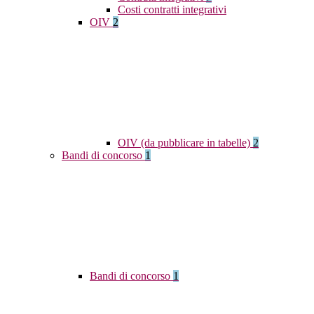
Costi contratti integrativi
OIV
2
OIV (da pubblicare in tabelle)
2
Bandi di concorso
1
Bandi di concorso
1