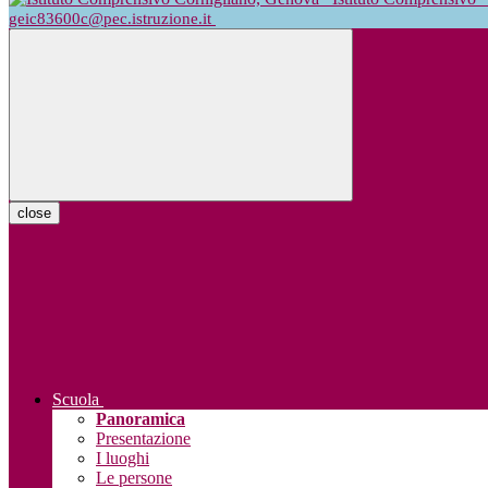
geic83600c@pec.istruzione.it
close
Scuola
Panoramica
Presentazione
I luoghi
Le persone