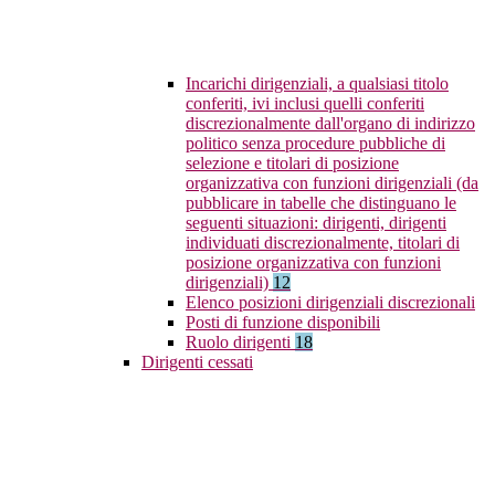
Incarichi dirigenziali, a qualsiasi titolo
conferiti, ivi inclusi quelli conferiti
discrezionalmente dall'organo di indirizzo
politico senza procedure pubbliche di
selezione e titolari di posizione
organizzativa con funzioni dirigenziali (da
pubblicare in tabelle che distinguano le
seguenti situazioni: dirigenti, dirigenti
individuati discrezionalmente, titolari di
posizione organizzativa con funzioni
dirigenziali)
12
Elenco posizioni dirigenziali discrezionali
Posti di funzione disponibili
Ruolo dirigenti
18
Dirigenti cessati