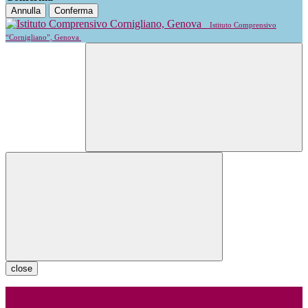
Annulla
Conferma
Istituto Comprensivo
“Cornigliano”, Genova
close