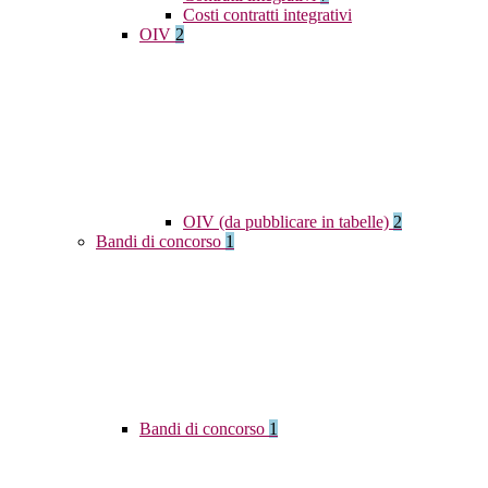
Costi contratti integrativi
OIV
2
OIV (da pubblicare in tabelle)
2
Bandi di concorso
1
Bandi di concorso
1