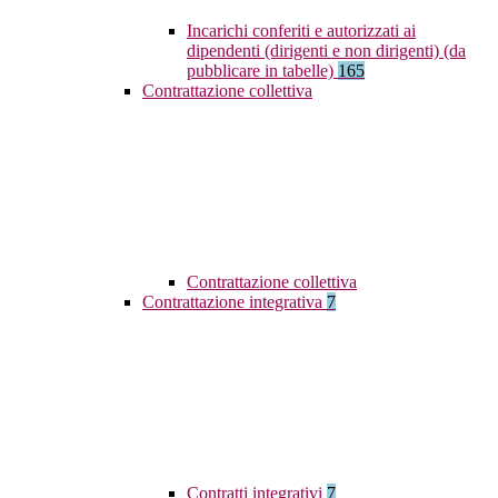
Incarichi conferiti e autorizzati ai
dipendenti (dirigenti e non dirigenti) (da
pubblicare in tabelle)
165
Contrattazione collettiva
Contrattazione collettiva
Contrattazione integrativa
7
Contratti integrativi
7