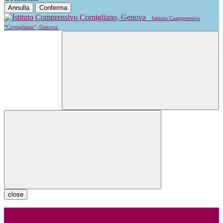
Annulla
Conferma
Istituto Comprensivo
“Cornigliano”, Genova
close