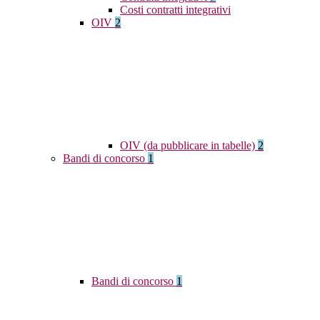
Costi contratti integrativi
OIV
2
OIV (da pubblicare in tabelle)
2
Bandi di concorso
1
Bandi di concorso
1