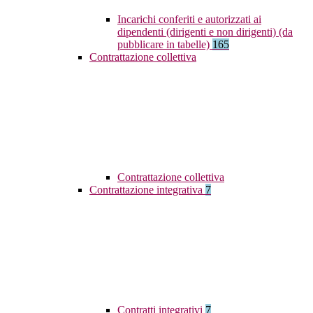
Incarichi conferiti e autorizzati ai
dipendenti (dirigenti e non dirigenti) (da
pubblicare in tabelle)
165
Contrattazione collettiva
Contrattazione collettiva
Contrattazione integrativa
7
Contratti integrativi
7