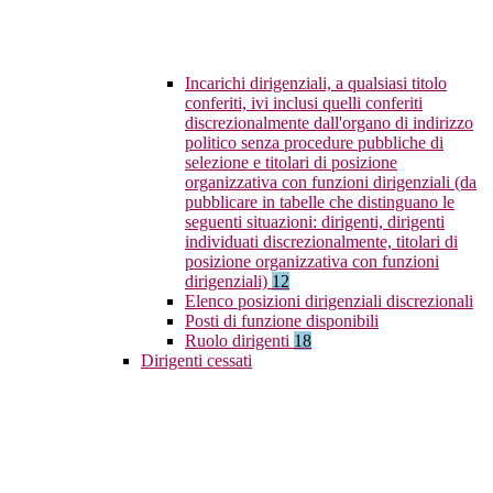
Incarichi dirigenziali, a qualsiasi titolo
conferiti, ivi inclusi quelli conferiti
discrezionalmente dall'organo di indirizzo
politico senza procedure pubbliche di
selezione e titolari di posizione
organizzativa con funzioni dirigenziali (da
pubblicare in tabelle che distinguano le
seguenti situazioni: dirigenti, dirigenti
individuati discrezionalmente, titolari di
posizione organizzativa con funzioni
dirigenziali)
12
Elenco posizioni dirigenziali discrezionali
Posti di funzione disponibili
Ruolo dirigenti
18
Dirigenti cessati