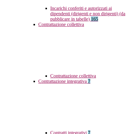
Incarichi conferiti e autorizzati ai
dipendenti (dirigenti e non dirigenti) (da
pubblicare in tabelle)
165
Contrattazione collettiva
Contrattazione collettiva
Contrattazione integrativa
7
Contratti integrativi
7