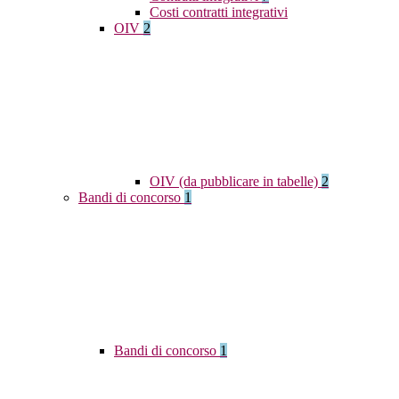
Costi contratti integrativi
OIV
2
OIV (da pubblicare in tabelle)
2
Bandi di concorso
1
Bandi di concorso
1