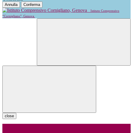
Annulla
Conferma
Istituto Comprensivo
“Cornigliano”, Genova
close