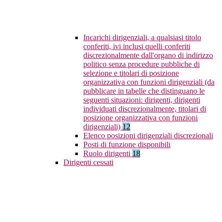
Incarichi dirigenziali, a qualsiasi titolo
conferiti, ivi inclusi quelli conferiti
discrezionalmente dall'organo di indirizzo
politico senza procedure pubbliche di
selezione e titolari di posizione
organizzativa con funzioni dirigenziali (da
pubblicare in tabelle che distinguano le
seguenti situazioni: dirigenti, dirigenti
individuati discrezionalmente, titolari di
posizione organizzativa con funzioni
dirigenziali)
12
Elenco posizioni dirigenziali discrezionali
Posti di funzione disponibili
Ruolo dirigenti
18
Dirigenti cessati