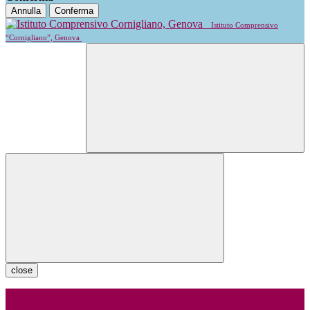
Annulla
Conferma
Istituto Comprensivo
“Cornigliano”, Genova
close