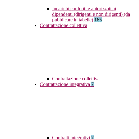
Incarichi conferiti e autorizzati ai
dipendenti (dirigenti e non dirigenti) (da
pubblicare in tabelle)
165
Contrattazione collettiva
Contrattazione collettiva
Contrattazione integrativa
7
Contratti integrativi
7