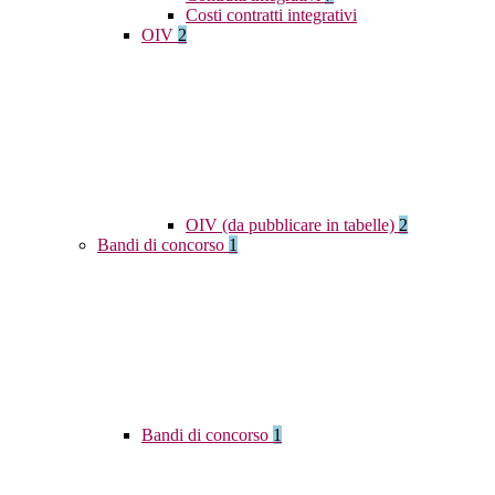
Costi contratti integrativi
OIV
2
OIV (da pubblicare in tabelle)
2
Bandi di concorso
1
Bandi di concorso
1