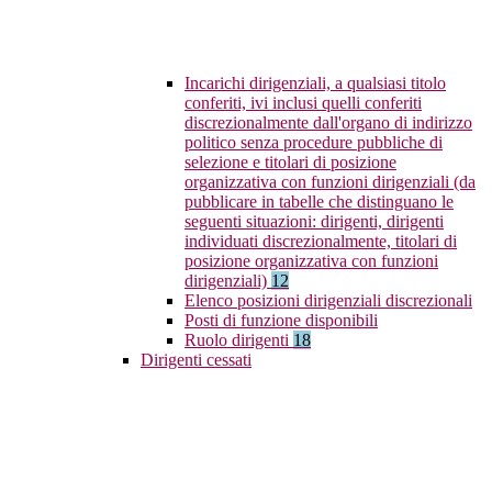
Incarichi dirigenziali, a qualsiasi titolo
conferiti, ivi inclusi quelli conferiti
discrezionalmente dall'organo di indirizzo
politico senza procedure pubbliche di
selezione e titolari di posizione
organizzativa con funzioni dirigenziali (da
pubblicare in tabelle che distinguano le
seguenti situazioni: dirigenti, dirigenti
individuati discrezionalmente, titolari di
posizione organizzativa con funzioni
dirigenziali)
12
Elenco posizioni dirigenziali discrezionali
Posti di funzione disponibili
Ruolo dirigenti
18
Dirigenti cessati