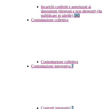
Incarichi conferiti e autorizzati ai
dipendenti (dirigenti e non dirigenti) (da
pubblicare in tabelle)
165
Contrattazione collettiva
Contrattazione collettiva
Contrattazione integrativa
7
Contratti integrativi
7