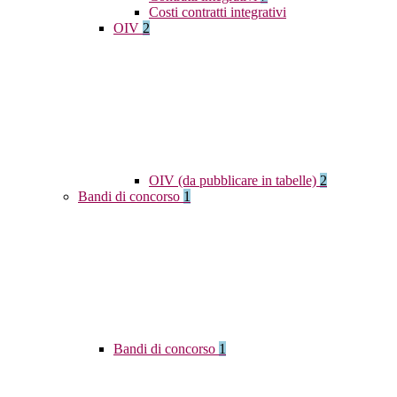
Costi contratti integrativi
OIV
2
OIV (da pubblicare in tabelle)
2
Bandi di concorso
1
Bandi di concorso
1