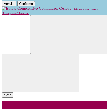
Annulla
Conferma
Istituto Comprensivo
“Cornigliano”, Genova
close