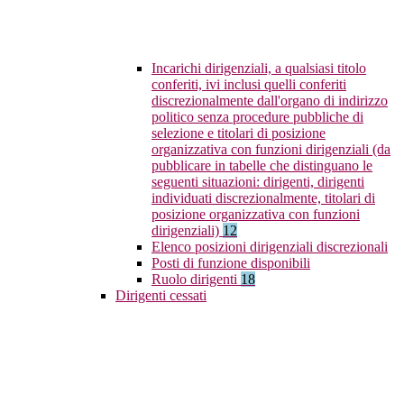
Incarichi dirigenziali, a qualsiasi titolo
conferiti, ivi inclusi quelli conferiti
discrezionalmente dall'organo di indirizzo
politico senza procedure pubbliche di
selezione e titolari di posizione
organizzativa con funzioni dirigenziali (da
pubblicare in tabelle che distinguano le
seguenti situazioni: dirigenti, dirigenti
individuati discrezionalmente, titolari di
posizione organizzativa con funzioni
dirigenziali)
12
Elenco posizioni dirigenziali discrezionali
Posti di funzione disponibili
Ruolo dirigenti
18
Dirigenti cessati