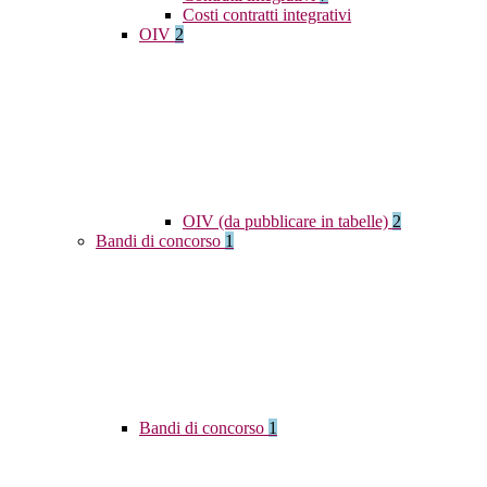
Costi contratti integrativi
OIV
2
OIV (da pubblicare in tabelle)
2
Bandi di concorso
1
Bandi di concorso
1