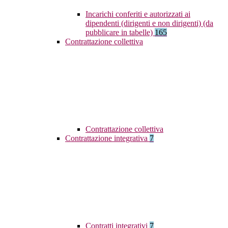
Incarichi conferiti e autorizzati ai
dipendenti (dirigenti e non dirigenti) (da
pubblicare in tabelle)
165
Contrattazione collettiva
Contrattazione collettiva
Contrattazione integrativa
7
Contratti integrativi
7