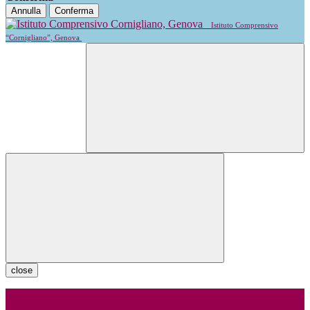
Annulla
Conferma
Istituto Comprensivo
“Cornigliano”, Genova
close