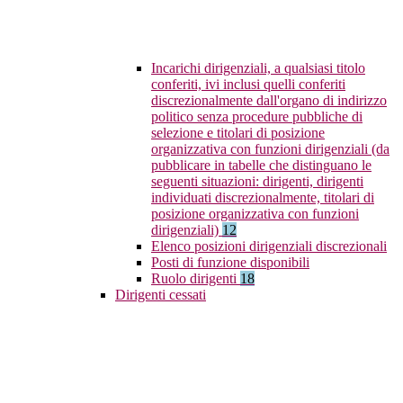
Incarichi dirigenziali, a qualsiasi titolo
conferiti, ivi inclusi quelli conferiti
discrezionalmente dall'organo di indirizzo
politico senza procedure pubbliche di
selezione e titolari di posizione
organizzativa con funzioni dirigenziali (da
pubblicare in tabelle che distinguano le
seguenti situazioni: dirigenti, dirigenti
individuati discrezionalmente, titolari di
posizione organizzativa con funzioni
dirigenziali)
12
Elenco posizioni dirigenziali discrezionali
Posti di funzione disponibili
Ruolo dirigenti
18
Dirigenti cessati