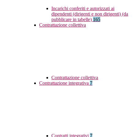
Incarichi conferiti e autorizzati ai
dipendenti (dirigenti e non dirigenti) (da
pubblicare in tabelle)
165
Contrattazione collettiva
Contrattazione collettiva
Contrattazione integrativa
7
Contratti integrativi
7