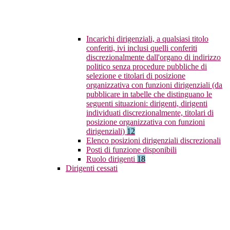
Incarichi dirigenziali, a qualsiasi titolo
conferiti, ivi inclusi quelli conferiti
discrezionalmente dall'organo di indirizzo
politico senza procedure pubbliche di
selezione e titolari di posizione
organizzativa con funzioni dirigenziali (da
pubblicare in tabelle che distinguano le
seguenti situazioni: dirigenti, dirigenti
individuati discrezionalmente, titolari di
posizione organizzativa con funzioni
dirigenziali)
12
Elenco posizioni dirigenziali discrezionali
Posti di funzione disponibili
Ruolo dirigenti
18
Dirigenti cessati