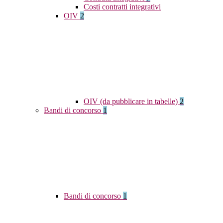
Costi contratti integrativi
OIV
2
OIV (da pubblicare in tabelle)
2
Bandi di concorso
1
Bandi di concorso
1