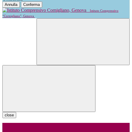
Annulla
Conferma
Istituto Comprensivo
“Cornigliano”, Genova
close