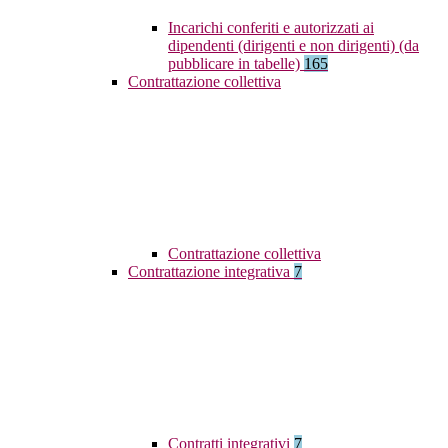
Incarichi conferiti e autorizzati ai
dipendenti (dirigenti e non dirigenti) (da
pubblicare in tabelle)
165
Contrattazione collettiva
Contrattazione collettiva
Contrattazione integrativa
7
Contratti integrativi
7