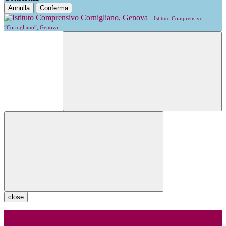
Annulla
Conferma
Istituto Comprensivo
“Cornigliano”, Genova
close