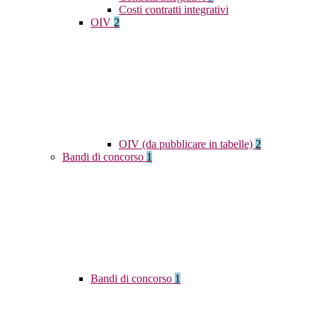
Costi contratti integrativi
OIV
2
OIV (da pubblicare in tabelle)
2
Bandi di concorso
1
Bandi di concorso
1