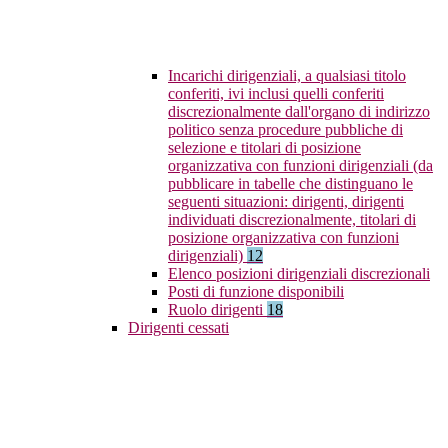
Incarichi dirigenziali, a qualsiasi titolo
conferiti, ivi inclusi quelli conferiti
discrezionalmente dall'organo di indirizzo
politico senza procedure pubbliche di
selezione e titolari di posizione
organizzativa con funzioni dirigenziali (da
pubblicare in tabelle che distinguano le
seguenti situazioni: dirigenti, dirigenti
individuati discrezionalmente, titolari di
posizione organizzativa con funzioni
dirigenziali)
12
Elenco posizioni dirigenziali discrezionali
Posti di funzione disponibili
Ruolo dirigenti
18
Dirigenti cessati