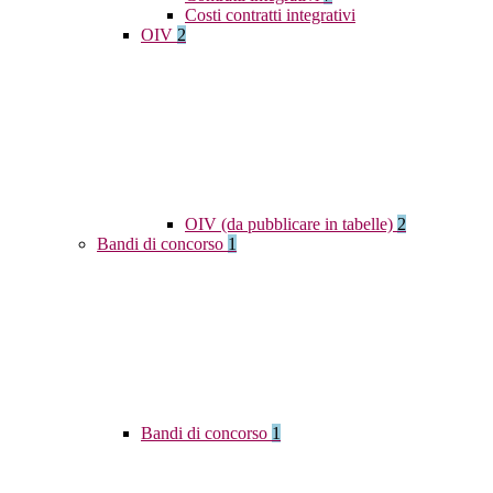
Costi contratti integrativi
OIV
2
OIV (da pubblicare in tabelle)
2
Bandi di concorso
1
Bandi di concorso
1