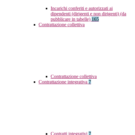
Incarichi conferiti e autorizzati ai
dipendenti (dirigenti e non dirigenti) (da
pubblicare in tabelle)
165
Contrattazione collettiva
Contrattazione collettiva
Contrattazione integrativa
7
Contratti integrativi
7