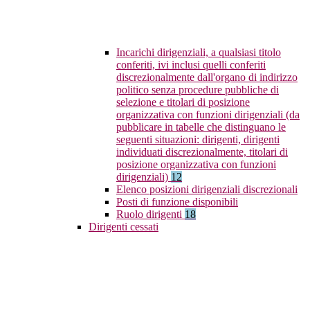
Incarichi dirigenziali, a qualsiasi titolo
conferiti, ivi inclusi quelli conferiti
discrezionalmente dall'organo di indirizzo
politico senza procedure pubbliche di
selezione e titolari di posizione
organizzativa con funzioni dirigenziali (da
pubblicare in tabelle che distinguano le
seguenti situazioni: dirigenti, dirigenti
individuati discrezionalmente, titolari di
posizione organizzativa con funzioni
dirigenziali)
12
Elenco posizioni dirigenziali discrezionali
Posti di funzione disponibili
Ruolo dirigenti
18
Dirigenti cessati