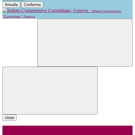
Annulla
Conferma
Istituto Comprensivo
“Cornigliano”, Genova
close