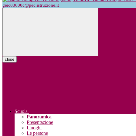
geic83600c@pec.istruzione.it
close
Scuola
Panoramica
Presentazione
I luoghi
Le persone