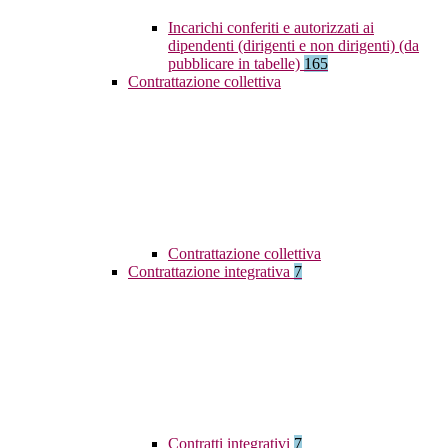
Incarichi conferiti e autorizzati ai
dipendenti (dirigenti e non dirigenti) (da
pubblicare in tabelle)
165
Contrattazione collettiva
Contrattazione collettiva
Contrattazione integrativa
7
Contratti integrativi
7