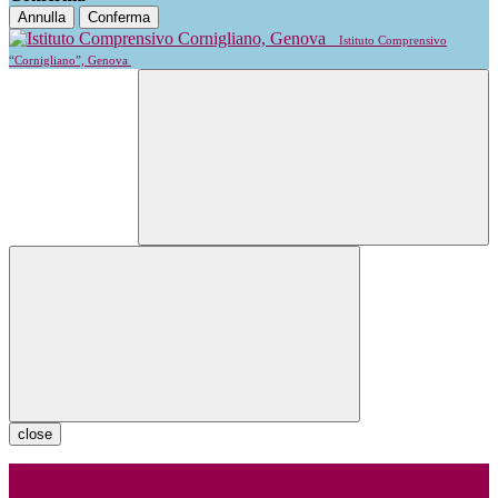
Annulla
Conferma
Istituto Comprensivo
“Cornigliano”, Genova
close