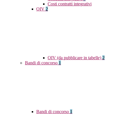
Costi contratti integrativi
OIV
2
OIV (da pubblicare in tabelle)
2
Bandi di concorso
1
Bandi di concorso
1