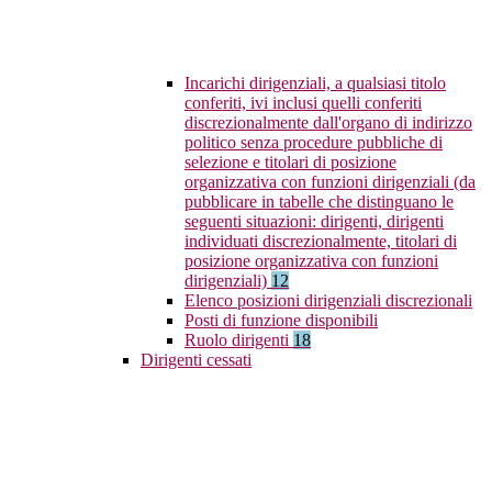
Incarichi dirigenziali, a qualsiasi titolo
conferiti, ivi inclusi quelli conferiti
discrezionalmente dall'organo di indirizzo
politico senza procedure pubbliche di
selezione e titolari di posizione
organizzativa con funzioni dirigenziali (da
pubblicare in tabelle che distinguano le
seguenti situazioni: dirigenti, dirigenti
individuati discrezionalmente, titolari di
posizione organizzativa con funzioni
dirigenziali)
12
Elenco posizioni dirigenziali discrezionali
Posti di funzione disponibili
Ruolo dirigenti
18
Dirigenti cessati