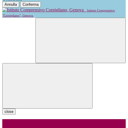
Annulla
Conferma
Istituto Comprensivo
“Cornigliano”, Genova
close