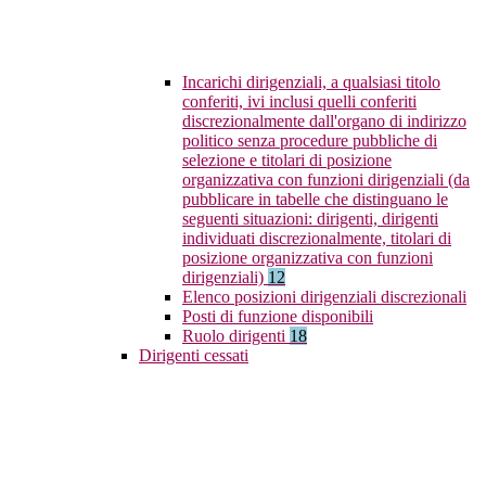
Incarichi dirigenziali, a qualsiasi titolo
conferiti, ivi inclusi quelli conferiti
discrezionalmente dall'organo di indirizzo
politico senza procedure pubbliche di
selezione e titolari di posizione
organizzativa con funzioni dirigenziali (da
pubblicare in tabelle che distinguano le
seguenti situazioni: dirigenti, dirigenti
individuati discrezionalmente, titolari di
posizione organizzativa con funzioni
dirigenziali)
12
Elenco posizioni dirigenziali discrezionali
Posti di funzione disponibili
Ruolo dirigenti
18
Dirigenti cessati