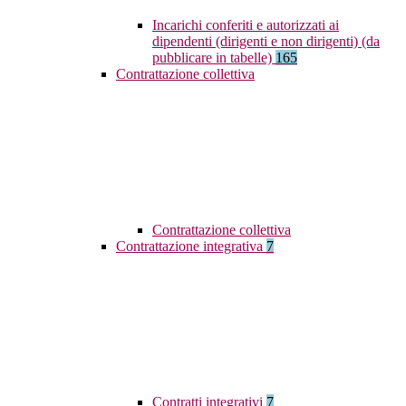
Incarichi conferiti e autorizzati ai
dipendenti (dirigenti e non dirigenti) (da
pubblicare in tabelle)
165
Contrattazione collettiva
Contrattazione collettiva
Contrattazione integrativa
7
Contratti integrativi
7