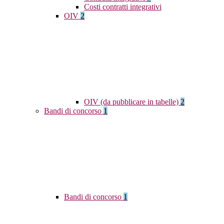
Costi contratti integrativi
OIV
2
OIV (da pubblicare in tabelle)
2
Bandi di concorso
1
Bandi di concorso
1