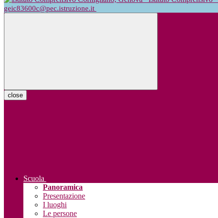
geic83600c@pec.istruzione.it
close
Scuola
Panoramica
Presentazione
I luoghi
Le persone