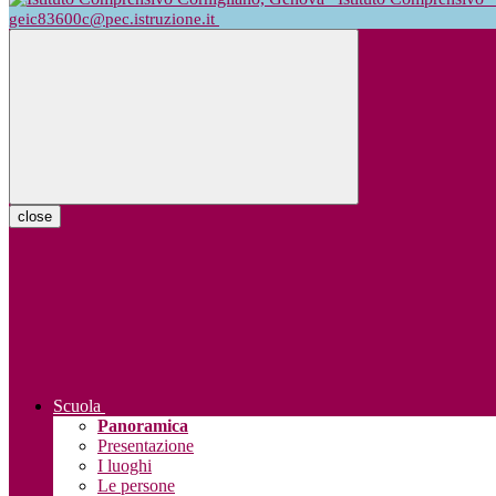
geic83600c@pec.istruzione.it
close
Scuola
Panoramica
Presentazione
I luoghi
Le persone