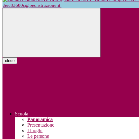
geic83600c@pec.istruzione.it
close
Scuola
Panoramica
Presentazione
I luoghi
Le persone