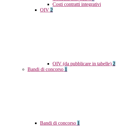
Costi contratti integrativi
OIV
2
OIV (da pubblicare in tabelle)
2
Bandi di concorso
1
Bandi di concorso
1