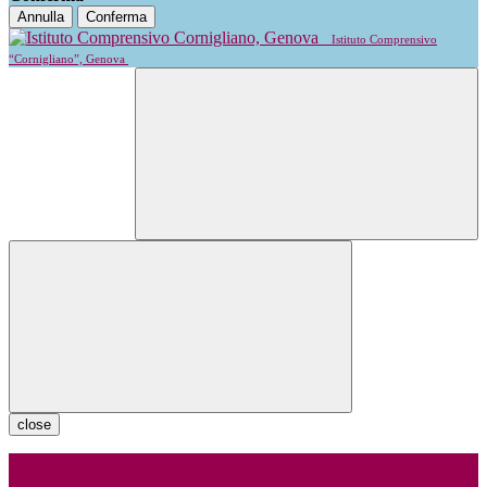
Annulla
Conferma
Istituto Comprensivo
“Cornigliano”, Genova
close