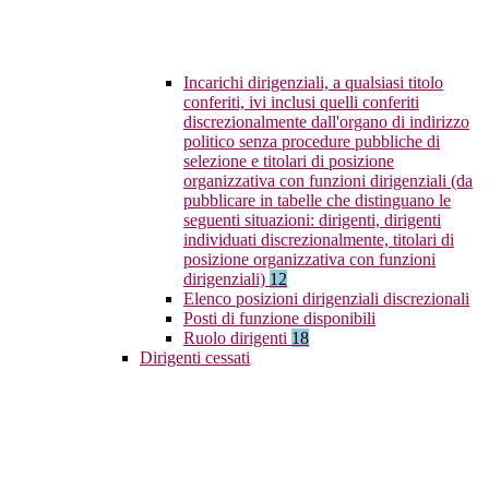
Incarichi dirigenziali, a qualsiasi titolo
conferiti, ivi inclusi quelli conferiti
discrezionalmente dall'organo di indirizzo
politico senza procedure pubbliche di
selezione e titolari di posizione
organizzativa con funzioni dirigenziali (da
pubblicare in tabelle che distinguano le
seguenti situazioni: dirigenti, dirigenti
individuati discrezionalmente, titolari di
posizione organizzativa con funzioni
dirigenziali)
12
Elenco posizioni dirigenziali discrezionali
Posti di funzione disponibili
Ruolo dirigenti
18
Dirigenti cessati