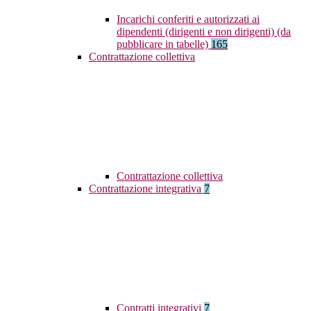
Incarichi conferiti e autorizzati ai
dipendenti (dirigenti e non dirigenti) (da
pubblicare in tabelle)
165
Contrattazione collettiva
Contrattazione collettiva
Contrattazione integrativa
7
Contratti integrativi
7