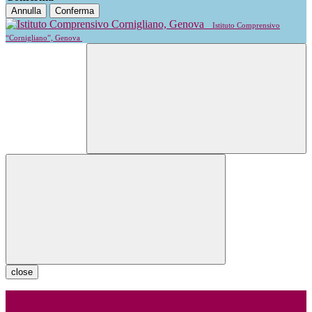
Annulla
Conferma
Istituto Comprensivo
“Cornigliano”, Genova
close