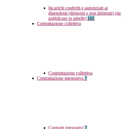
Incarichi conferiti e autorizzati ai
dipendenti (dirigenti e non dirigenti) (da
pubblicare in tabelle)
165
Contrattazione collettiva
Contrattazione collettiva
Contrattazione integrativa
7
Contratti integrativi
7