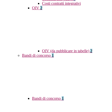
Costi contratti integrativi
OIV
2
OIV (da pubblicare in tabelle)
2
Bandi di concorso
1
Bandi di concorso
1