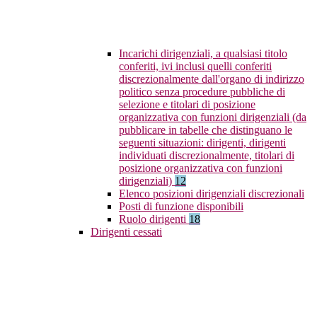
Incarichi dirigenziali, a qualsiasi titolo
conferiti, ivi inclusi quelli conferiti
discrezionalmente dall'organo di indirizzo
politico senza procedure pubbliche di
selezione e titolari di posizione
organizzativa con funzioni dirigenziali (da
pubblicare in tabelle che distinguano le
seguenti situazioni: dirigenti, dirigenti
individuati discrezionalmente, titolari di
posizione organizzativa con funzioni
dirigenziali)
12
Elenco posizioni dirigenziali discrezionali
Posti di funzione disponibili
Ruolo dirigenti
18
Dirigenti cessati