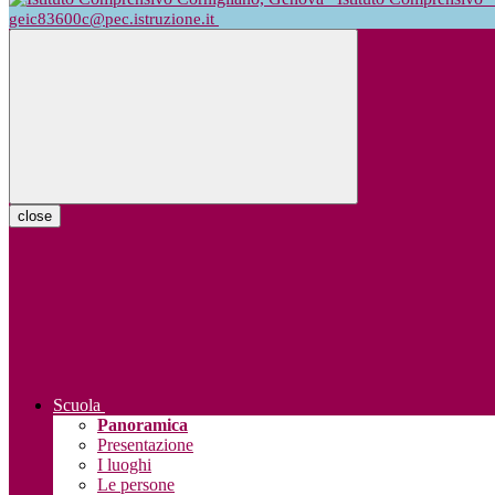
geic83600c@pec.istruzione.it
close
Scuola
Panoramica
Presentazione
I luoghi
Le persone