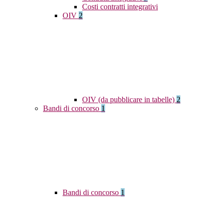
Costi contratti integrativi
OIV
2
OIV (da pubblicare in tabelle)
2
Bandi di concorso
1
Bandi di concorso
1