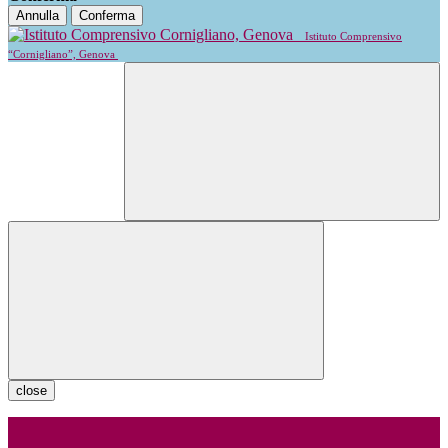
Annulla
Conferma
Istituto Comprensivo
“Cornigliano”, Genova
close