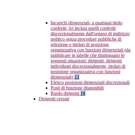
Incarichi dirigenziali, a qualsiasi titolo
conferiti, ivi inclusi quelli conferiti
discrezionalmente dall'organo di indirizzo
politico senza procedure pubbliche di
selezione e titolari di posizione
organizzativa con funzioni dirigenziali (da
pubblicare in tabelle che distinguano le
seguenti situazioni: dirigenti, dirigenti
individuati discrezionalmente, titolari di
posizione organizzativa con funzioni
dirigenziali)
12
Elenco posizioni dirigenziali discrezionali
Posti di funzione disponibili
Ruolo dirigenti
18
Dirigenti cessati