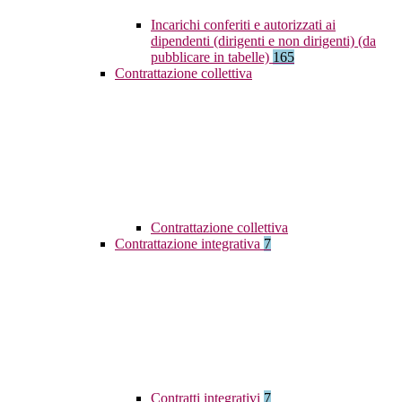
Incarichi conferiti e autorizzati ai
dipendenti (dirigenti e non dirigenti) (da
pubblicare in tabelle)
165
Contrattazione collettiva
Contrattazione collettiva
Contrattazione integrativa
7
Contratti integrativi
7