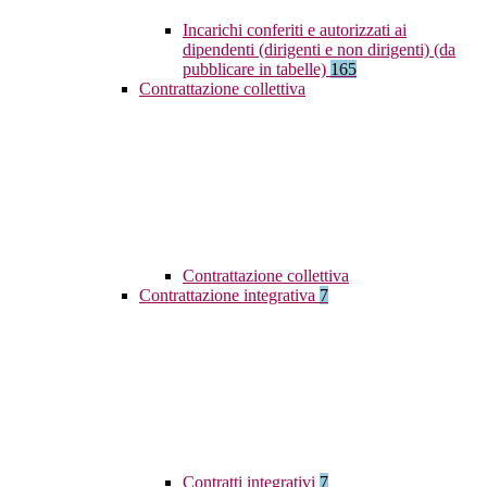
Incarichi conferiti e autorizzati ai
dipendenti (dirigenti e non dirigenti) (da
pubblicare in tabelle)
165
Contrattazione collettiva
Contrattazione collettiva
Contrattazione integrativa
7
Contratti integrativi
7