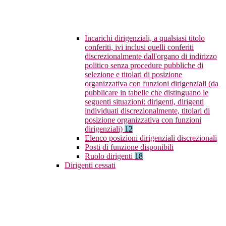
Incarichi dirigenziali, a qualsiasi titolo
conferiti, ivi inclusi quelli conferiti
discrezionalmente dall'organo di indirizzo
politico senza procedure pubbliche di
selezione e titolari di posizione
organizzativa con funzioni dirigenziali (da
pubblicare in tabelle che distinguano le
seguenti situazioni: dirigenti, dirigenti
individuati discrezionalmente, titolari di
posizione organizzativa con funzioni
dirigenziali)
12
Elenco posizioni dirigenziali discrezionali
Posti di funzione disponibili
Ruolo dirigenti
18
Dirigenti cessati