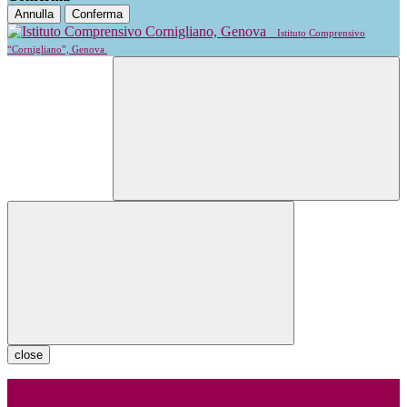
Annulla
Conferma
Istituto Comprensivo
“Cornigliano”, Genova
close