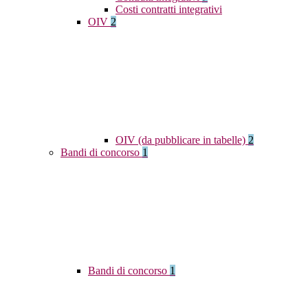
Costi contratti integrativi
OIV
2
OIV (da pubblicare in tabelle)
2
Bandi di concorso
1
Bandi di concorso
1