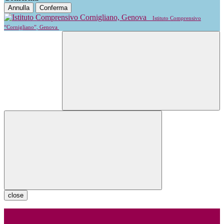
Annulla
Conferma
Istituto Comprensivo
“Cornigliano”, Genova
close