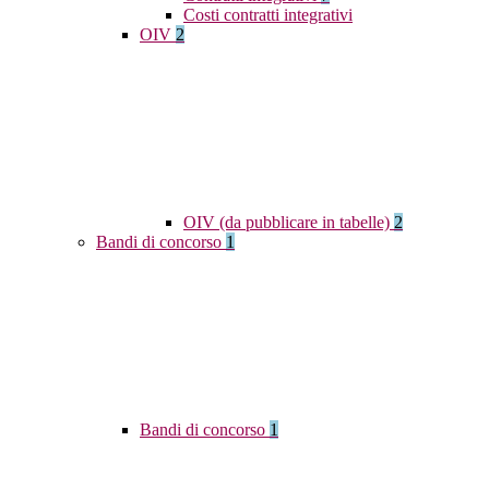
Costi contratti integrativi
OIV
2
OIV (da pubblicare in tabelle)
2
Bandi di concorso
1
Bandi di concorso
1