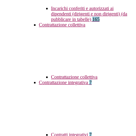
Incarichi conferiti e autorizzati ai
dipendenti (dirigenti e non dirigenti) (da
pubblicare in tabelle)
165
Contrattazione collettiva
Contrattazione collettiva
Contrattazione integrativa
7
Contratti integrativi
7