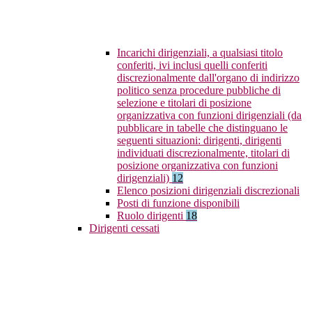
Incarichi dirigenziali, a qualsiasi titolo
conferiti, ivi inclusi quelli conferiti
discrezionalmente dall'organo di indirizzo
politico senza procedure pubbliche di
selezione e titolari di posizione
organizzativa con funzioni dirigenziali (da
pubblicare in tabelle che distinguano le
seguenti situazioni: dirigenti, dirigenti
individuati discrezionalmente, titolari di
posizione organizzativa con funzioni
dirigenziali)
12
Elenco posizioni dirigenziali discrezionali
Posti di funzione disponibili
Ruolo dirigenti
18
Dirigenti cessati