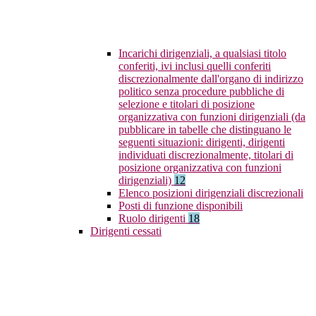
Incarichi dirigenziali, a qualsiasi titolo
conferiti, ivi inclusi quelli conferiti
discrezionalmente dall'organo di indirizzo
politico senza procedure pubbliche di
selezione e titolari di posizione
organizzativa con funzioni dirigenziali (da
pubblicare in tabelle che distinguano le
seguenti situazioni: dirigenti, dirigenti
individuati discrezionalmente, titolari di
posizione organizzativa con funzioni
dirigenziali)
12
Elenco posizioni dirigenziali discrezionali
Posti di funzione disponibili
Ruolo dirigenti
18
Dirigenti cessati