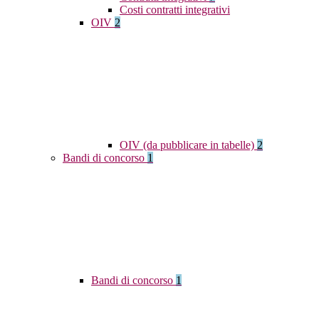
Costi contratti integrativi
OIV
2
OIV (da pubblicare in tabelle)
2
Bandi di concorso
1
Bandi di concorso
1