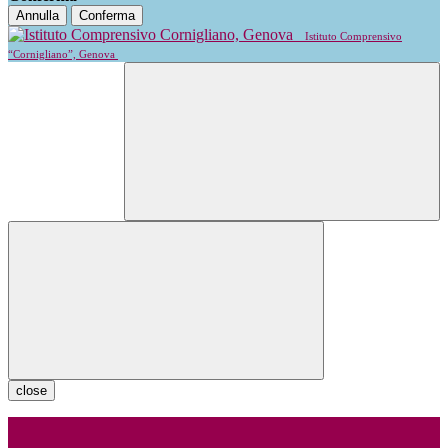
Annulla
Conferma
Istituto Comprensivo
“Cornigliano”, Genova
close