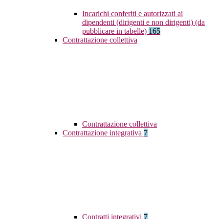
Incarichi conferiti e autorizzati ai
dipendenti (dirigenti e non dirigenti) (da
pubblicare in tabelle)
165
Contrattazione collettiva
Contrattazione collettiva
Contrattazione integrativa
7
Contratti integrativi
7