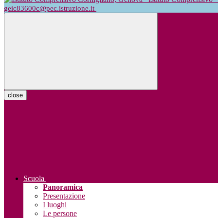
geic83600c@pec.istruzione.it
close
Scuola
Panoramica
Presentazione
I luoghi
Le persone