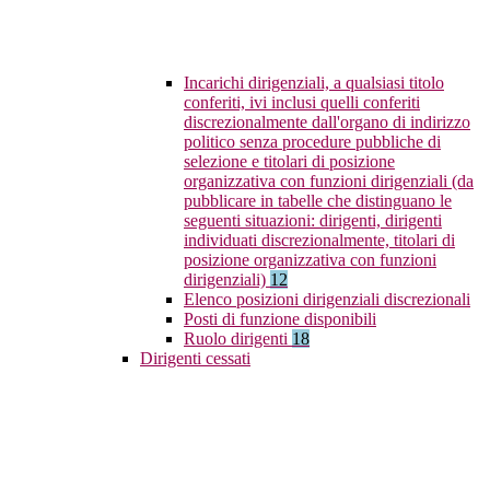
Incarichi dirigenziali, a qualsiasi titolo
conferiti, ivi inclusi quelli conferiti
discrezionalmente dall'organo di indirizzo
politico senza procedure pubbliche di
selezione e titolari di posizione
organizzativa con funzioni dirigenziali (da
pubblicare in tabelle che distinguano le
seguenti situazioni: dirigenti, dirigenti
individuati discrezionalmente, titolari di
posizione organizzativa con funzioni
dirigenziali)
12
Elenco posizioni dirigenziali discrezionali
Posti di funzione disponibili
Ruolo dirigenti
18
Dirigenti cessati