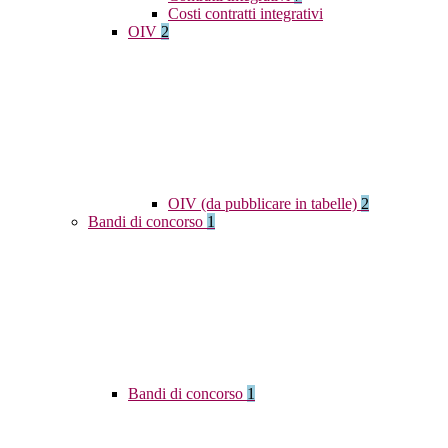
Costi contratti integrativi
OIV
2
OIV (da pubblicare in tabelle)
2
Bandi di concorso
1
Bandi di concorso
1