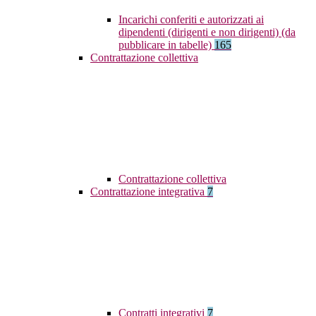
Incarichi conferiti e autorizzati ai
dipendenti (dirigenti e non dirigenti) (da
pubblicare in tabelle)
165
Contrattazione collettiva
Contrattazione collettiva
Contrattazione integrativa
7
Contratti integrativi
7