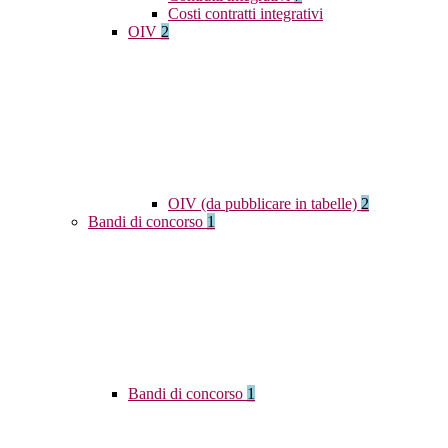
Costi contratti integrativi
OIV
2
OIV (da pubblicare in tabelle)
2
Bandi di concorso
1
Bandi di concorso
1