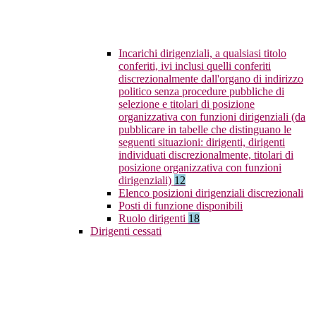
Incarichi dirigenziali, a qualsiasi titolo
conferiti, ivi inclusi quelli conferiti
discrezionalmente dall'organo di indirizzo
politico senza procedure pubbliche di
selezione e titolari di posizione
organizzativa con funzioni dirigenziali (da
pubblicare in tabelle che distinguano le
seguenti situazioni: dirigenti, dirigenti
individuati discrezionalmente, titolari di
posizione organizzativa con funzioni
dirigenziali)
12
Elenco posizioni dirigenziali discrezionali
Posti di funzione disponibili
Ruolo dirigenti
18
Dirigenti cessati