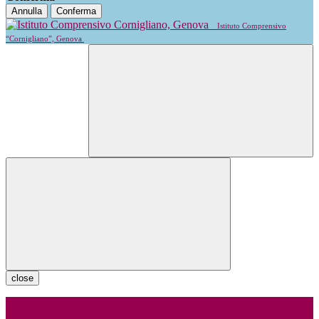
Annulla
Conferma
Istituto Comprensivo
“Cornigliano”, Genova
close