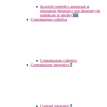
Incarichi conferiti e autorizzati ai
dipendenti (dirigenti e non dirigenti) (da
pubblicare in tabelle)
165
Contrattazione collettiva
Contrattazione collettiva
Contrattazione integrativa
7
Contratti integrativi
7