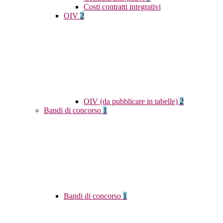
Costi contratti integrativi
OIV
2
OIV (da pubblicare in tabelle)
2
Bandi di concorso
1
Bandi di concorso
1