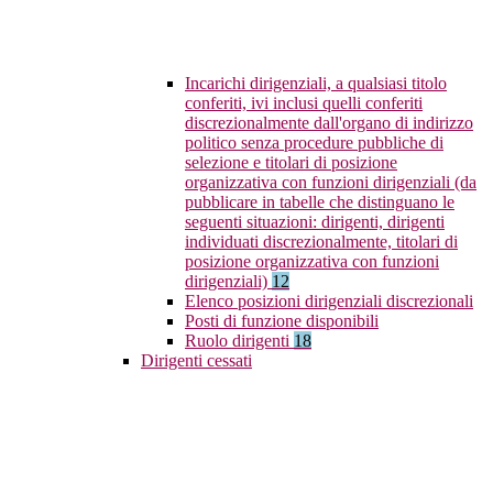
Incarichi dirigenziali, a qualsiasi titolo
conferiti, ivi inclusi quelli conferiti
discrezionalmente dall'organo di indirizzo
politico senza procedure pubbliche di
selezione e titolari di posizione
organizzativa con funzioni dirigenziali (da
pubblicare in tabelle che distinguano le
seguenti situazioni: dirigenti, dirigenti
individuati discrezionalmente, titolari di
posizione organizzativa con funzioni
dirigenziali)
12
Elenco posizioni dirigenziali discrezionali
Posti di funzione disponibili
Ruolo dirigenti
18
Dirigenti cessati