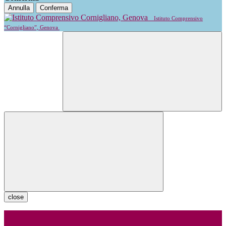
Annulla
Conferma
Istituto Comprensivo
“Cornigliano”, Genova
close