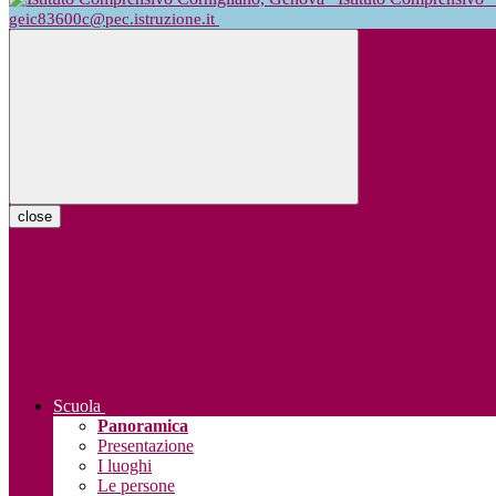
geic83600c@pec.istruzione.it
close
Scuola
Panoramica
Presentazione
I luoghi
Le persone