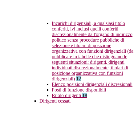
Incarichi dirigenziali, a qualsiasi titolo
conferiti, ivi inclusi quelli conferiti
discrezionalmente dall'organo di indirizzo
politico senza procedure pubbliche di
selezione e titolari di posizione
organizzativa con funzioni dirigenziali (da
pubblicare in tabelle che distinguano le
seguenti situazioni: dirigenti, dirigenti
individuati discrezionalmente, titolari di
posizione organizzativa con funzioni
dirigenziali)
12
Elenco posizioni dirigenziali discrezionali
Posti di funzione disponibili
Ruolo dirigenti
18
Dirigenti cessati