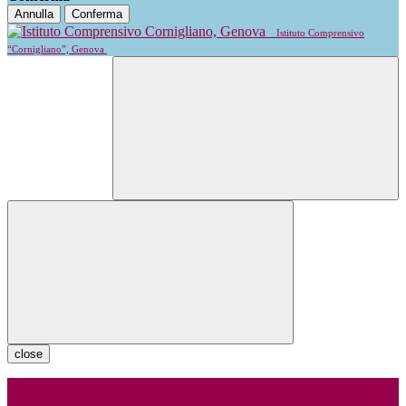
Annulla
Conferma
Istituto Comprensivo
“Cornigliano”, Genova
close