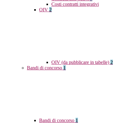
Costi contratti integrativi
OIV
2
OIV (da pubblicare in tabelle)
2
Bandi di concorso
1
Bandi di concorso
1