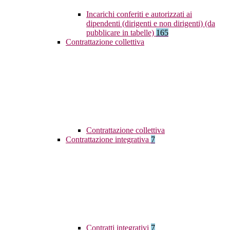
Incarichi conferiti e autorizzati ai
dipendenti (dirigenti e non dirigenti) (da
pubblicare in tabelle)
165
Contrattazione collettiva
Contrattazione collettiva
Contrattazione integrativa
7
Contratti integrativi
7