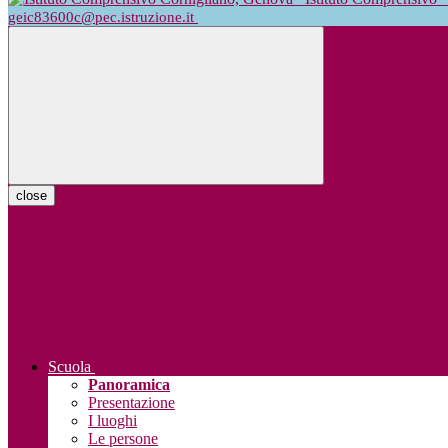
geic83600c@pec.istruzione.it
close
Scuola
Panoramica
Presentazione
I luoghi
Le persone