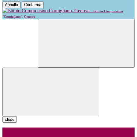
Annulla
Conferma
Istituto Comprensivo
“Cornigliano”, Genova
close