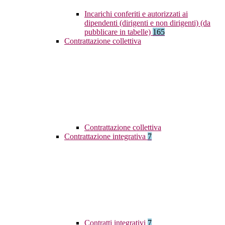
Incarichi conferiti e autorizzati ai
dipendenti (dirigenti e non dirigenti) (da
pubblicare in tabelle)
165
Contrattazione collettiva
Contrattazione collettiva
Contrattazione integrativa
7
Contratti integrativi
7