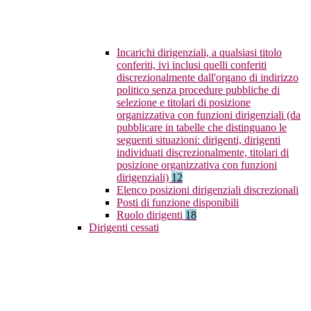
Incarichi dirigenziali, a qualsiasi titolo
conferiti, ivi inclusi quelli conferiti
discrezionalmente dall'organo di indirizzo
politico senza procedure pubbliche di
selezione e titolari di posizione
organizzativa con funzioni dirigenziali (da
pubblicare in tabelle che distinguano le
seguenti situazioni: dirigenti, dirigenti
individuati discrezionalmente, titolari di
posizione organizzativa con funzioni
dirigenziali)
12
Elenco posizioni dirigenziali discrezionali
Posti di funzione disponibili
Ruolo dirigenti
18
Dirigenti cessati