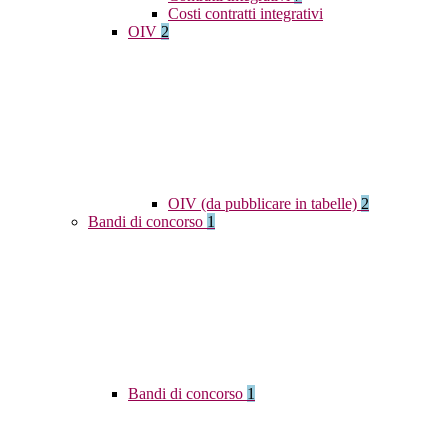
Costi contratti integrativi
OIV
2
OIV (da pubblicare in tabelle)
2
Bandi di concorso
1
Bandi di concorso
1